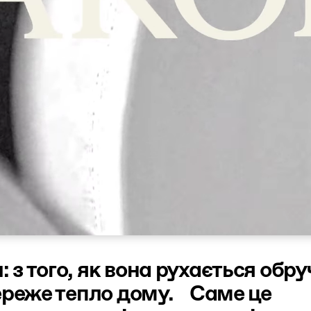
 того, як вона рухається обруч
береже тепло дому. Саме це