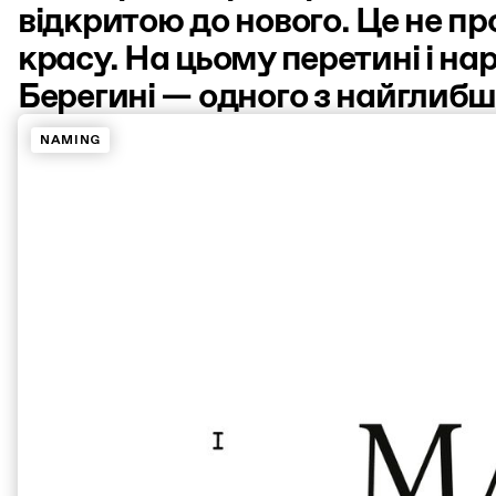
відкритою до нового. Це не пр
красу. На цьому перетині і н
Берегині — одного з найглибш
NAMING