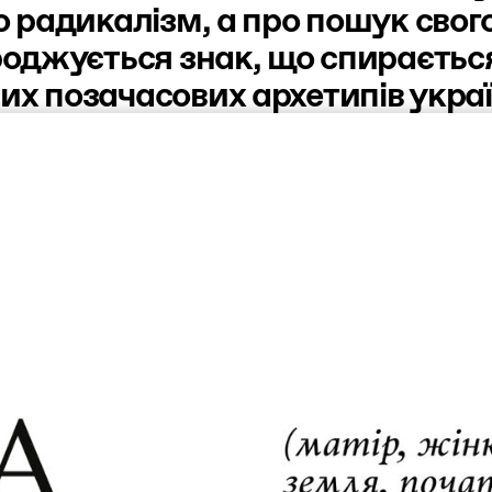
о радикалізм, а про пошук свого 
ароджується знак, що спираєтьс
их позачасових архетипів украї