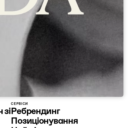
СЕРВІСИ
 зі
Ребрендинг
Позиціонування